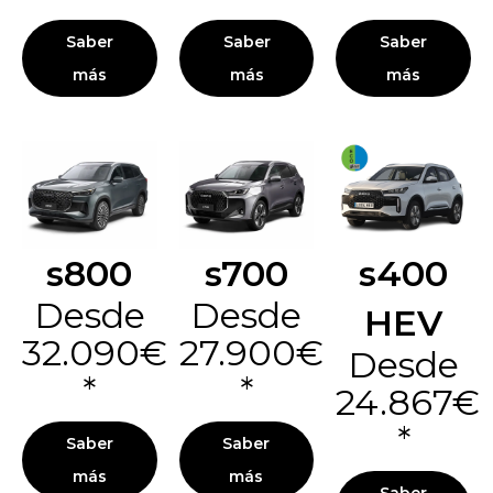
Saber
Saber
Saber
más
más
más
s800
s700
s400
Desde
Desde
HEV
32.090€
27.900€
Desde
*
*
24.867€
*
Saber
Saber
más
más
Saber