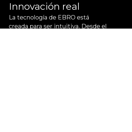
Innovación real
La tecnología de EBRO está
creada para ser intuitiva. Desde el
acceso a la información hasta
controlar el vehículo con la voz.
Siente la
seguridad
El s700 y el s800 cuentan con una
tecnología de última generación:
múltiples airbags, carrocería de
acero de alta resistencia y hasta
17 sistemas de asistencia de
conducción.