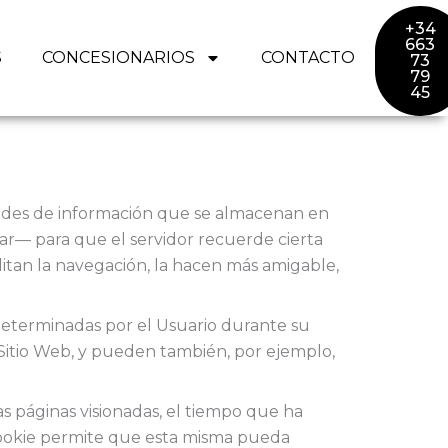
+34
663
S
CONCESIONARIOS
CONTACTO
73
79
45
idades de información que se almacenan en
gar— para que el servidor recuerde cierta
itan la navegación, la hacen más amigable,
 determinadas por el Usuario durante su
l Sitio Web, y pueden también, por ejemplo,
las páginas visionadas, el tiempo que ha
a cookie permite que esta misma pueda