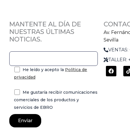
MANTENTE AL DÍA DE
CONTA
NUESTRAS ÚLTIMAS
Av. Fernán
NOTICIAS.
Sevilla
VENTAS: 
TALLER: +
F
He leído y acepto la
Política de
a
i
privacidad
c
e
b
Me gustaría recibir comunicaciones
o
o
comerciales de los productos y
k
servicios de EBRO