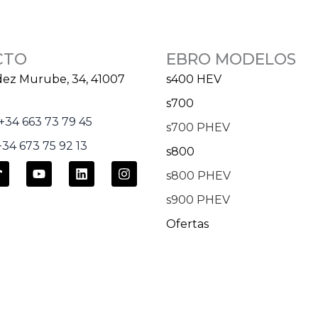
CTO
EBRO MODELOS
dez Murube, 34, 41007
s400 HEV
s700
+34 663 73 79 45
s700 PHEV
34 673 75 92 13
s800
T
Y
L
I
s800 PHEV
o
i
n
k
u
n
s
s900 PHEV
t
t
k
t
o
u
e
a
Ofertas
k
b
d
g
e
i
r
n
a
m